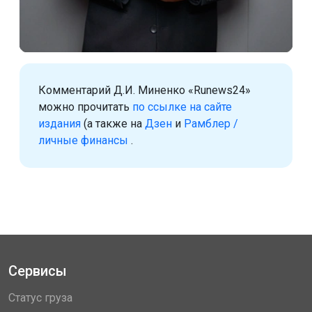
Комментарий Д.И. Миненко «Runews24»
можно прочитать
по ссылке на сайте
издания
(а также на
Дзен
и
Рамблер /
личные финансы
.
Сервисы
Статус груза