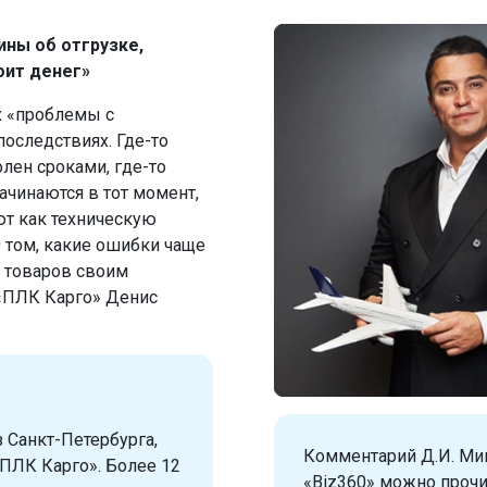
ины об отгрузке,
оит денег»
х «проблемы с
последствиях. Где-то
олен сроками, где-то
ачинаются в тот момент,
ют как техническую
О том, какие ошибки чаще
 товаров своим
 «ПЛК Карго» Денис
 Санкт-Петербурга,
Комментарий Д.И. Ми
ПЛК Карго». Более 12
«Biz360» можно проч