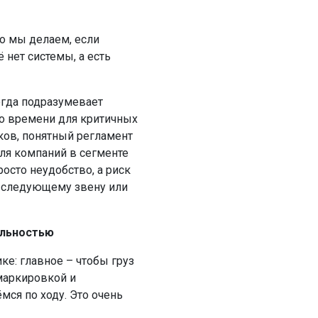
то мы делаем, если
ё нет системы, а есть
гда подразумевает
по времени для критичных
ков, понятный регламент
для компаний в сегменте
росто неудобство, а риск
и следующему звену или
альностью
ке: главное – чтобы груз
 маркировкой и
ся по ходу. Это очень