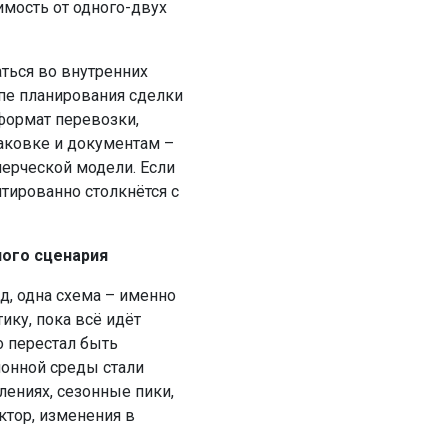
имость от одного-двух
аться во внутренних
пе планирования сделки
 формат перевозки,
паковке и документам –
ммерческой модели. Если
нтированно столкнётся с
ного сценария
д, одна схема – именно
ику, пока всё идёт
о перестал быть
онной среды стали
лениях, сезонные пики,
ктор, изменения в