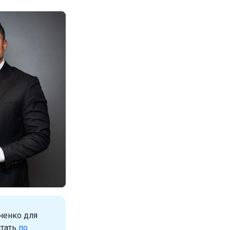
ненко для
итать
по