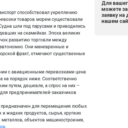
Для вашег
можете за
ранспорт способствовал укреплению
заявку на 
ревозки товаров морем существовали
нашем сай
 Судна шли под парусами и приводились
идевших на скамейках. Эпоха великих
лчок развитию торговли между
автономно. Они маневренные и
орской фрахт, отмечают существенные
ении с авиационными перевозками цена
а на порядок ниже. Соответственно
им путем, дешевле, а спрос на них –
 для предпринимателей-заказчиков
т предназначен для перемещения любых
 и жидких продуктов, сырья, хрупких
, металлов, объектов машиностроения,
зов
;