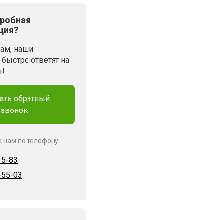
робная
ция?
нам, наши
быстро ответят на
ы!
ать обратный
звонок
е нам по телефону
35-83
-55-03