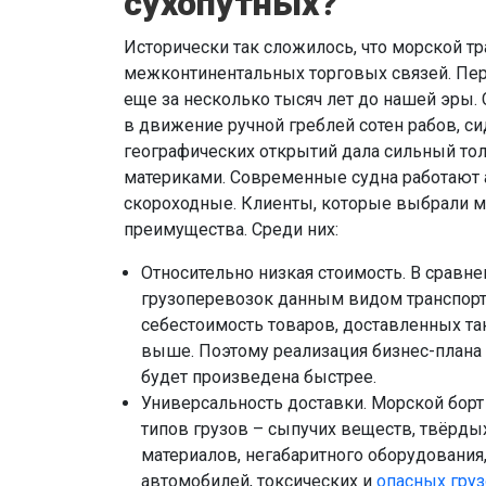
сухопутных?
Исторически так сложилось, что морской т
межконтинентальных торговых связей. Пе
еще за несколько тысяч лет до нашей эры.
в движение ручной греблей сотен рабов, с
географических открытий дала сильный то
материками. Современные судна работают 
скороходные. Клиенты, которые выбрали м
преимущества. Среди них:
Относительно низкая стоимость. В сравн
грузоперевозок данным видом транспорт
себестоимость товаров, доставленных так
выше. Поэтому реализация бизнес-плана
будет произведена быстрее.
Универсальность доставки. Морской бор
типов грузов – сыпучих веществ, твёрдых
материалов, негабаритного оборудования
автомобилей, токсических и
опасных гру