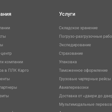
ания
Услуги
пании
Складское хранение
кты
Погрузо-разгрузочные раб
вы
Экспедирование
-центр
Страхование
ти компании
Упаковка
ра в ПЛК Карго
Таможенное оформление
менты
Грузовые чартерные рейсы
партнеры
Авиаперевозки
зиты
Доставка от «двери до две
Мультимодальные перевоз