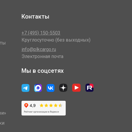
Контакты
+7 (495) 150-5503
Круглосуточно (без выходных)
оты
info@plkcargo.ru
Электронная почта
Мы в соцсетях
ри»
ки