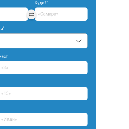
*
Куда?
*
ки
мест