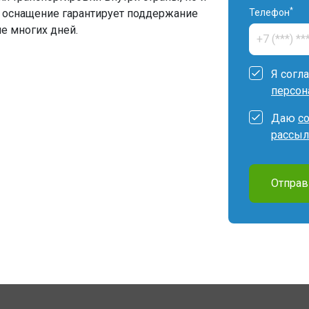
*
е оснащение гарантирует поддержание
Телефон
е многих дней.
Я согл
персон
Даю
с
рассыл
Отправ