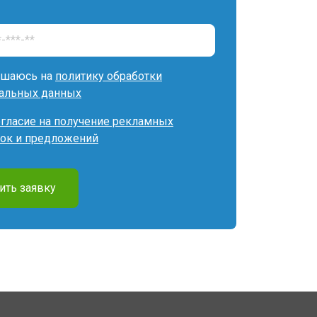
ашаюсь на
политику обработки
альных данных
огласие на получение рекламных
ок и предложений
ить заявку