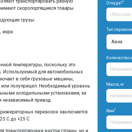
воляют транспортировать разную
*
Откуда?
анимают скоропортящиеся товары.
ледующие грузы:
Тип перевоз
, икра
Количество 
нной температуры, поскольку это
тв. Используемый для автомобильных
лючает в себя грузовые машины,
Масса, кг
 или полуприцеп. Необходимый уровень
льными холодильными установками, за
и независимый привод.
*
Имя
рижераторных перевозок заключается
5 С до +25 С.
ля транспортировки внутри страны, но и