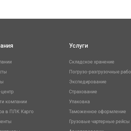
ания
Услуги
пании
Складское хранение
кты
Погрузо-разгрузочные раб
вы
Экспедирование
-центр
Страхование
ти компании
Упаковка
ра в ПЛК Карго
Таможенное оформление
менты
Грузовые чартерные рейсы