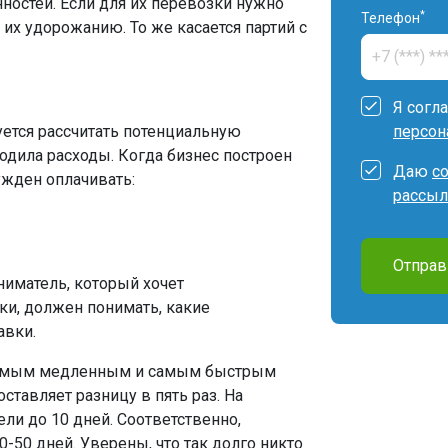
ностей. Если для их перевозки нужно
*
Телефон
 их удорожанию. То же касается партий с
Я согл
ется рассчитать потенциальную
персон
одила расходы. Когда бизнес построен
Даю
с
ужден оплачивать:
рассыл
Отправ
ниматель, который хочет
ки, должен понимать, какие
авки.
самым медленным и самым быстрым
ставляет разницу в пять раз. На
ели до 10 дней. Соответственно,
-50 дней. Уверены, что так долго никто