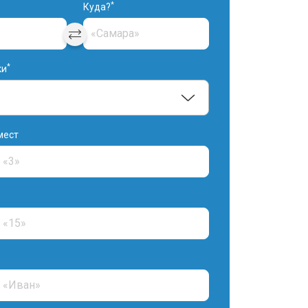
*
Куда?
*
ки
мест