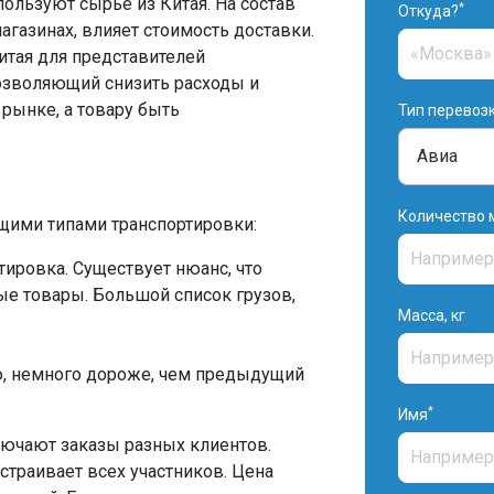
ользуют сырьё из Китая. На состав
*
Откуда?
агазинах, влияет стоимость доставки.
итая для представителей
позволяющий снизить расходы и
рынке, а товару быть
Тип перевоз
Количество 
щими типами транспортировки:
тировка. Существует нюанс, что
е товары. Большой список грузов,
Масса, кг
ю, немного дороже, чем предыдущий
*
Имя
ключают заказы разных клиентов.
страивает всех участников. Цена