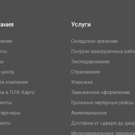
ания
Услуги
пании
Складское хранение
кты
Погрузо-разгрузочные раб
вы
Экспедирование
-центр
Страхование
ти компании
Упаковка
ра в ПЛК Карго
Таможенное оформление
менты
Грузовые чартерные рейсы
партнеры
Авиаперевозки
зиты
Доставка от «двери до две
Мультимодальные перевоз