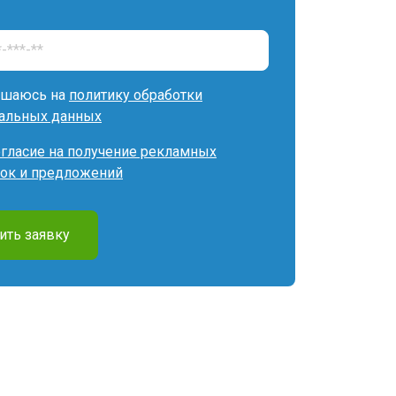
ашаюсь на
политику обработки
альных данных
огласие на получение рекламных
ок и предложений
ить заявку