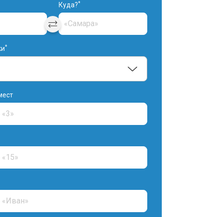
*
Куда?
*
ки
мест