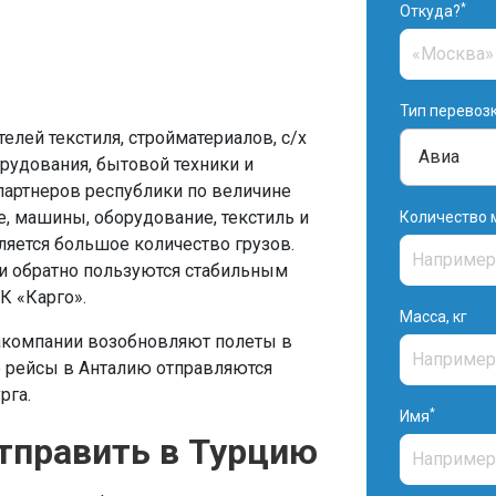
*
Откуда?
Тип перевоз
елей текстиля, стройматериалов, с/х
орудования, бытовой техники и
 партнеров республики по величине
е, машины, оборудование, текстиль и
Количество 
ляется большое количество грузов.
 и обратно пользуются стабильным
К «Карго».
Масса, кг
акомпании возобновляют полеты в
е рейсы в Анталию отправляются
рга.
*
Имя
тправить в Турцию