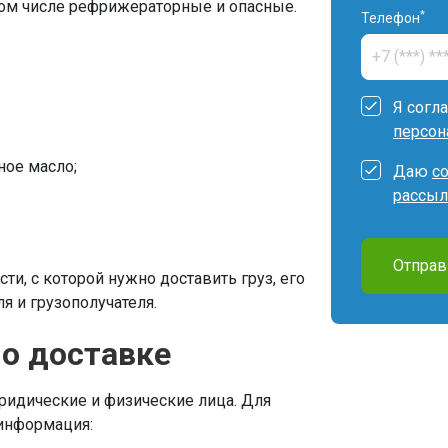
том числе рефрижераторные и опасные.
*
Телефон
Я согл
персон
ное масло;
Даю
с
рассыл
Отправ
ти, с которой нужно доставить груз, его
я и грузополучателя.
 о доставке
ридические и физические лица. Для
 информация: