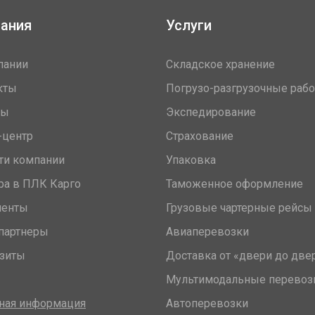
ания
Услуги
пании
Складское хранение
кты
Погрузо-разгрузочные раб
вы
Экспедирование
-центр
Страхование
ти компании
Упаковка
ра в ПЛК Карго
Таможенное оформление
менты
Грузовые чартерные рейсы
партнеры
Авиаперевозки
зиты
Доставка от «двери до две
Мультимодальные перевоз
ная информация
Автоперевозки