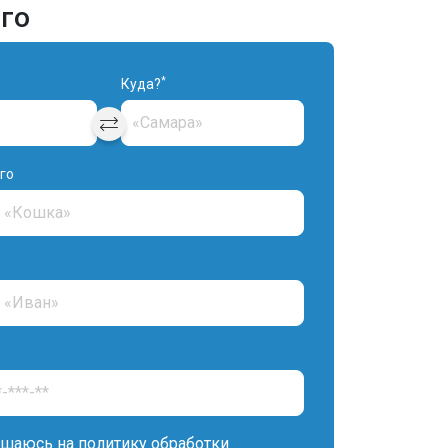
го
*
Куда?
го
ашаюсь на
политику обработки