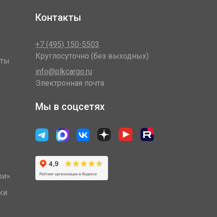
Контакты
+7 (495) 150-5503
Круглосуточно (без выходных)
оты
info@plkcargo.ru
Электронная почта
Мы в соцсетях
ри»
ки