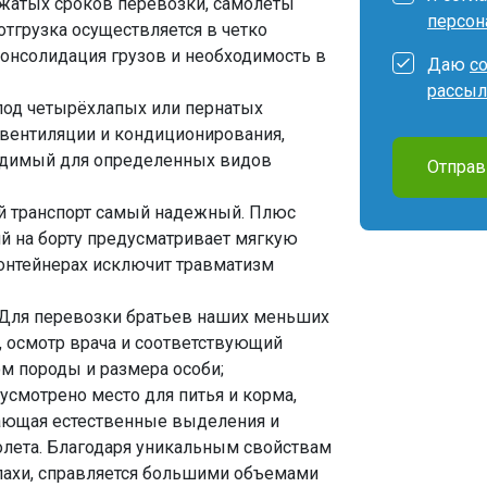
жатых сроков перевозки, самолёты
персон
отгрузка осуществляется в четко
онсолидация грузов и необходимость в
Даю
с
рассыл
под четырёхлапых или пернатых
вентиляции и кондиционирования,
ходимый для определенных видов
Отправ
ый транспорт самый надежный. Плюс
й на борту предусматривает мягкую
контейнерах исключит травматизм
 Для перевозки братьев наших меньших
, осмотр врача и соответствующий
ом породы и размера особи;
усмотрено место для питья и корма,
ающая естественные выделения и
олета. Благодаря уникальным свойствам
апахи, справляется большими объемами