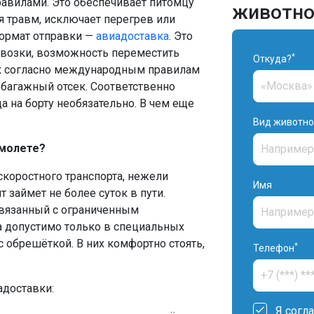
авилами. Это обеспечивает питомцу
животно
я травм, исключает перегрев или
ормат отправки —
авиадоставка
. Это
евозки, возможность переместить
*
Откуда?
ак согласно международным правилам
багажный отсек. Соответственно
 на борту необязательно. В чем еще
Вид животно
амолете?
скоростного транспорта, нежели
Имя
 займет не более суток в пути.
связанный с ограниченным
 допустимо только в специальных
с обрешёткой. В них комфортно стоять,
*
Телефон
доставки:
Я согл