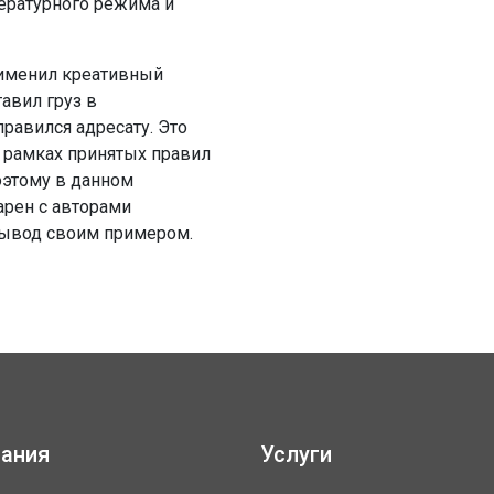
ературного режима и
рименил креативный
авил груз в
правился адресату. Это
в рамках принятых правил
оэтому в данном
арен с авторами
вывод своим примером.
ания
Услуги