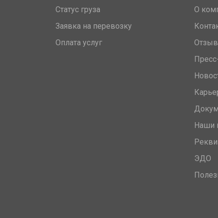
Статус груза
О ком
Заявка на перевозку
Конта
Оплата услуг
Отзы
Пресс
Новос
Карье
Доку
Наши 
Рекви
ЭДО
Полез