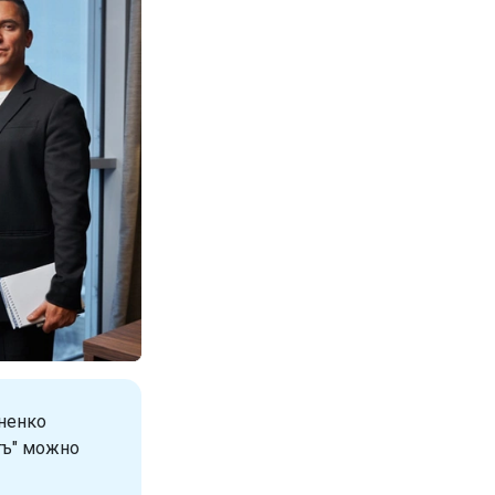
ненко
тъ" можно