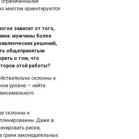
с ограниченными
 во многом ориентируются
огое зависит от того,
чина: мужчины более
равленческих решений,
ть общепринятым
рить о том, что
торов этой работы?
ействительно склонны к
ьном уровне — найти
 максимального
ше склонны к
иплинированны. Даже в
изировать риски,
а грани законодательных