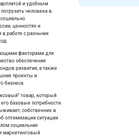
зарплатой и удобным
погрузить человека в
 социально
сии, ценностях и
я в работе с разными
од.
ляющими факторами для
чество обеспечения
ндов развития, а также
шние проекты и
о бизнеса.
ксовый” товар, который
ы его базовые потребности
выживает, собственник в
об оптимизации ситуации
елом социальная
 и маркетинговый