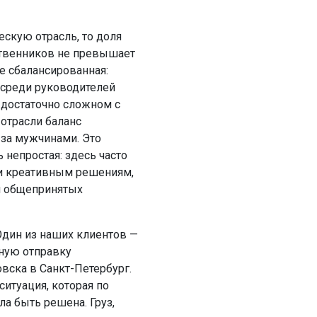
ескую отрасль, то доля
твенников не превышает
е сбалансированная:
среди руководителей
м достаточно сложном с
 отрасли баланс
я за мужчинами. Это
ь непростая: здесь часто
и креативным решениям,
и общепринятых
Один из наших клиентов —
чную отправку
вска в Санкт-Петербург.
итуация, которая по
ла быть решена. Груз,