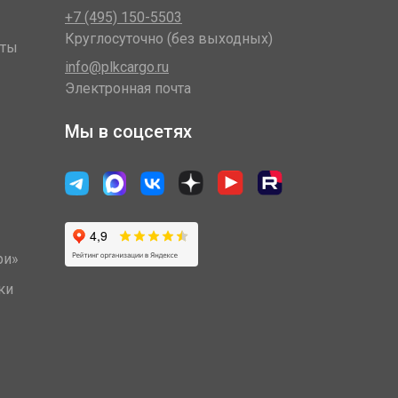
+7 (495) 150-5503
Круглосуточно (без выходных)
оты
info@plkcargo.ru
Электронная почта
Мы в соцсетях
ри»
ки