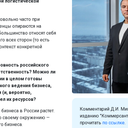
ой логистической
овольно часто при
ленцы опираются на
большинство относят себя
о всех сторон (то есть
онтекст конкретной
отовность российского
етственность? Можно ли
нии в целом готовы
ного ведения бизнеса,
(и, вероятно,
ел их ресурсов?
Комментарий Д.И. Ми
 бизнеса в России растет.
изданию "Коммерсан
по своему окружению —
прочитать
по ссылке
.
о бизнеса.