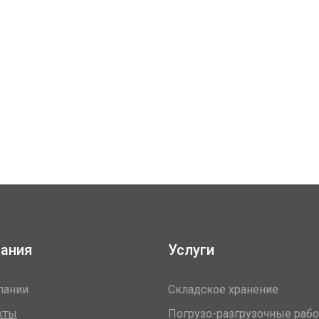
ания
Услуги
пании
Складское хранение
кты
Погрузо-разгрузочные раб