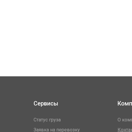
Сервисы
Комп
Статус груза
О ком
Заявка на перевозку
Конта