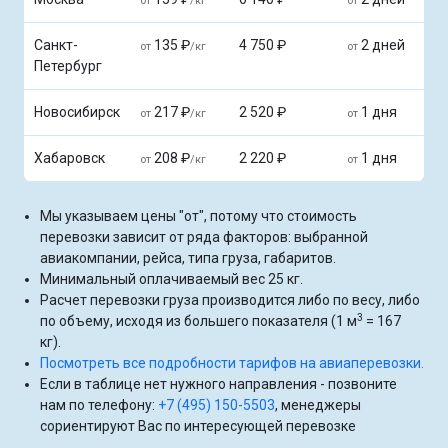
от
/кг
от
Санкт-
135 ₽
4 750 ₽
2 дней
от
/кг
от
Петербург
Новосибирск
217 ₽
2 520 ₽
1 дня
от
/кг
от
Хабаровск
208 ₽
2 220 ₽
1 дня
от
/кг
от
Мы указываем цены "от", потому что стоимость
перевозки зависит от ряда факторов: выбранной
авиакомпании, рейса, типа груза, габаритов.
Минимальный оплачиваемый вес 25 кг.
Расчет перевозки груза производится либо по весу, либо
3
по объему, исходя из большего показателя (1 м
= 167
кг).
Посмотреть все подробности тарифов на авиаперевозки.
Если в таблице нет нужного направления - позвоните
нам по телефону:
+7 (495) 150-5503
, менеджеры
сориентируют Вас по интересующей перевозке