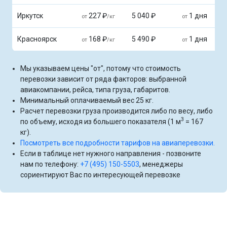
Иркутск
227 ₽
5 040 ₽
1 дня
от
/кг
от
Красноярск
168 ₽
5 490 ₽
1 дня
от
/кг
от
Мы указываем цены "от", потому что стоимость
перевозки зависит от ряда факторов: выбранной
авиакомпании, рейса, типа груза, габаритов.
Минимальный оплачиваемый вес 25 кг.
Расчет перевозки груза производится либо по весу, либо
3
по объему, исходя из большего показателя (1 м
= 167
кг).
Посмотреть все подробности тарифов на авиаперевозки.
Если в таблице нет нужного направления - позвоните
нам по телефону:
+7 (495) 150-5503
, менеджеры
сориентируют Вас по интересующей перевозке