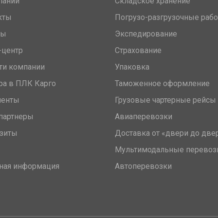
пании
Складское хранение
кты
Погрузо-разгрузочные раб
вы
Экспедирование
-центр
Страхование
ти компании
Упаковка
ра в ПЛК Карго
Таможенное оформление
менты
Грузовые чартерные рейсы
партнеры
Авиаперевозки
зиты
Доставка от «двери до две
Мультимодальные перевоз
ная информация
Автоперевозки