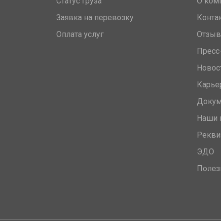
Статус груза
О ком
Заявка на перевозку
Конта
Оплата услуг
Отзы
Пресс
Новос
Карье
Доку
Наши 
Рекви
ЭДО
Полез