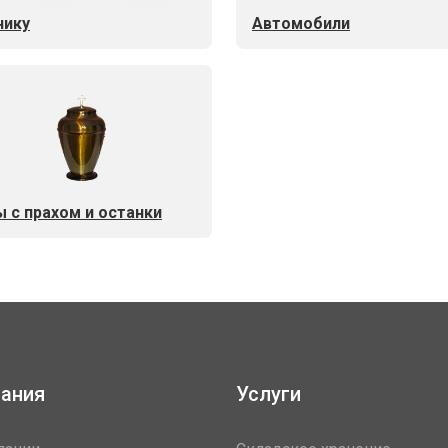
нику
Автомобили
ы с прахом и останки
ания
Услуги