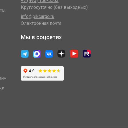
+7 (495) 150-5503
Круглосуточно (без выходных)
оты
info@plkcargo.ru
Электронная почта
Мы в соцсетях
ри»
ки