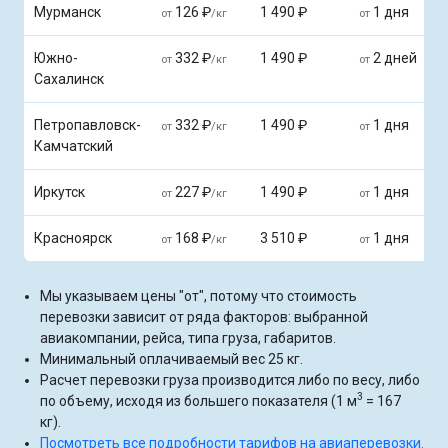
Мурманск
126 ₽
1 490 ₽
1 дня
от
/кг
от
Южно-
332 ₽
1 490 ₽
2 дней
от
/кг
от
Сахалинск
Петропавловск-
332 ₽
1 490 ₽
1 дня
от
/кг
от
Камчатский
Иркутск
227 ₽
1 490 ₽
1 дня
от
/кг
от
Красноярск
168 ₽
3 510 ₽
1 дня
от
/кг
от
Мы указываем цены "от", потому что стоимость
перевозки зависит от ряда факторов: выбранной
авиакомпании, рейса, типа груза, габаритов.
Минимальный оплачиваемый вес 25 кг.
Расчет перевозки груза производится либо по весу, либо
3
по объему, исходя из большего показателя (1 м
= 167
кг).
Посмотреть все подробности тарифов на авиаперевозки.