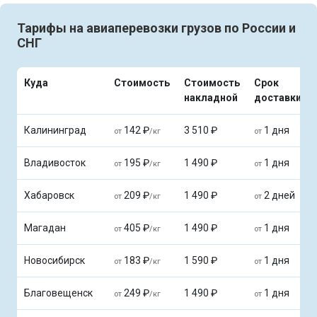
Тарифы на авиаперевозки грузов по России и
СНГ
Куда
Стоимость
Стоимость
Срок
накладной
доставки
Калининград
142 ₽
3 510 ₽
1 дня
от
/кг
от
Владивосток
195 ₽
1 490 ₽
1 дня
от
/кг
от
Хабаровск
209 ₽
1 490 ₽
2 дней
от
/кг
от
Магадан
405 ₽
1 490 ₽
1 дня
от
/кг
от
Новосибирск
183 ₽
1 590 ₽
1 дня
от
/кг
от
Благовещенск
249 ₽
1 490 ₽
1 дня
от
/кг
от