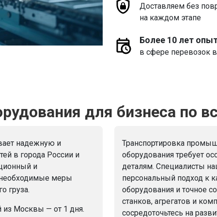
Доставляем без пов
на каждом этапе
Более 10 лет опы
в сфере перевозок в
рудования для бизнеса по вс
вает надежную и
Транспортировка промыш
тей в города России и
оборудования требует ос
ационный и
деталям. Специалисты н
е необходимые меры
персональный подход к к
о груза.
оборудования и точное с
станков, агрегатов и ко
 из Москвы — от 1 дня.
сосредоточьтесь на разви