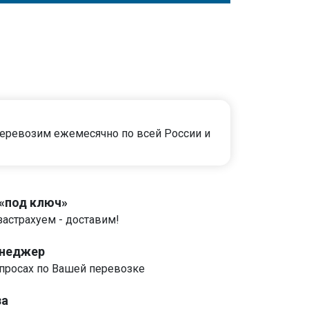
еревозим ежемесячно по всей России и
 «под ключ»
застрахуем - доставим!
енеджер
росах по Вашей перевозке
за