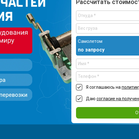
Рассчитать стоимос
Самолетом
по запросу
Я соглашаюсь на
политик
Даю
согласие на получе
О