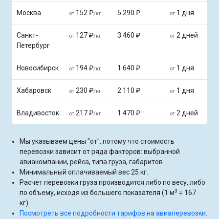
Москва
152 ₽
5 290 ₽
1 дня
от
/кг
от
Санкт-
127 ₽
3 460 ₽
2 дней
от
/кг
от
Петербург
Новосибирск
194 ₽
1 640 ₽
1 дня
от
/кг
от
Хабаровск
230 ₽
2 110 ₽
1 дня
от
/кг
от
Владивосток
217 ₽
1 470 ₽
2 дней
от
/кг
от
Мы указываем цены "от", потому что стоимость
перевозки зависит от ряда факторов: выбранной
авиакомпании, рейса, типа груза, габаритов.
Минимальный оплачиваемый вес 25 кг.
Расчет перевозки груза производится либо по весу, либо
3
по объему, исходя из большего показателя (1 м
= 167
кг).
Посмотреть все подробности тарифов на авиаперевозки.