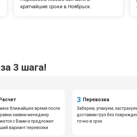
кратчайшие сроки в Ноябрьск.
за 3 шага!
3
Расчет
Перевозка
амое ближайшее время после
Заберем, упакуем, застрахуе
равки заявки менеджер
доставим груз без поврежде
жется с Вами и предложит
точно в срок
ший вариант перевозки