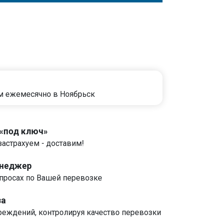
м ежемесячно в Ноябрьск
 «под ключ»
застрахуем - доставим!
енеджер
росах по Вашей перевозке
за
реждений, контролируя качество перевозки