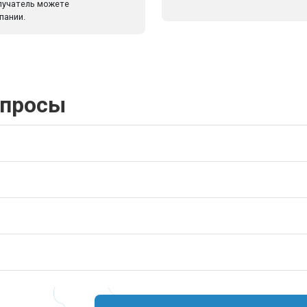
олучатель можете
пании.
опросы