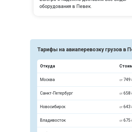
оборудования в Певек.
Тарифы на авиаперевозку грузов в П
Откуда
Стои
Москва
749 
от
Санкт-Петербург
658 
от
Новосибирск
643 
от
Владивосток
675 
от