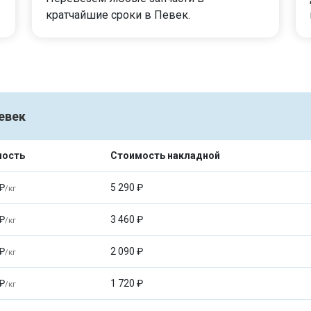
кратчайшие сроки в Певек.
евек
мость
Стоимость накладной
₽
5 290 ₽
/кг
₽
3 460 ₽
/кг
₽
2 090 ₽
/кг
₽
1 720 ₽
/кг