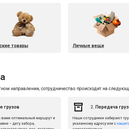
ские товары
Личные вещи
ва
тном направлении, сотрудничество происходит на следующи
е грузов
2.
Передача груз
с вами оптимальный маршрут и
Наши сотрудники забирают груз
вки – дату забора,
указанному адресу или с
нашего
характер груза, вес, доставку
самостоятельно.