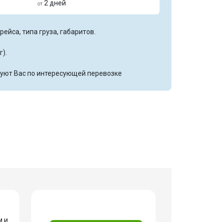
2 дней
от
ейса, типа груза, габаритов.
г).
уют Вас по интересующей перевозке
⠀
м и