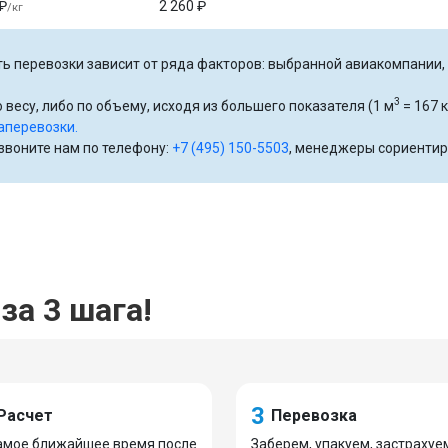
₽
2 260 ₽
/кг
ь перевозки зависит от ряда факторов: выбранной авиакомпании, р
3
 весу, либо по объему, исходя из большего показателя (1 м
= 167 к
аперевозки.
озвоните нам по телефону:
+7 (495) 150-5503
, менеджеры сориентир
за 3 шага!
3
Расчет
Перевозка
амое ближайшее время после
Заберем, упакуем, застрахуе