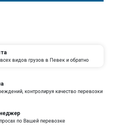
ыта
всех видов грузов в Певек и обратно
за
реждений, контролируя качество перевозки
енеджер
росах по Вашей перевозке