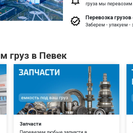
груза мы перевозим
Перевозка грузов
Заберем - упакуем - 
м груз в Певек
Запчасти
Перевезем любые запчасти в