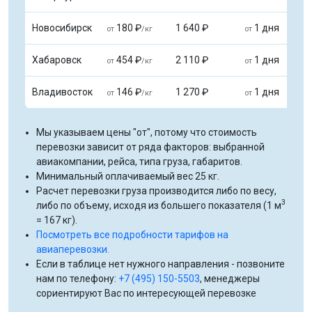
Новосибирск
180 ₽
1 640 ₽
1 дня
от
/кг
от
Хабаровск
454 ₽
2 110 ₽
1 дня
от
/кг
от
Владивосток
146 ₽
1 270 ₽
1 дня
от
/кг
от
Мы указываем цены "от", потому что стоимость
перевозки зависит от ряда факторов: выбранной
авиакомпании, рейса, типа груза, габаритов.
Минимальный оплачиваемый вес 25 кг.
Расчет перевозки груза производится либо по весу,
3
либо по объему, исходя из большего показателя (1 м
= 167 кг).
Посмотреть все подробности тарифов на
авиаперевозки.
Если в таблице нет нужного направления - позвоните
нам по телефону:
+7 (495) 150-5503
, менеджеры
сориентируют Вас по интересующей перевозке