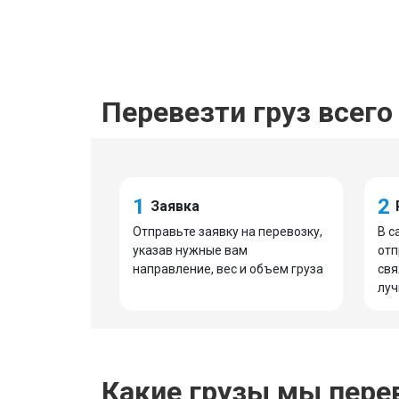
Перевезти груз всего 
1
2
Заявка
Отправьте заявку на перевозку,
В с
указав нужные вам
отп
направление, вес и объем груза
свя
луч
Какие грузы мы пере