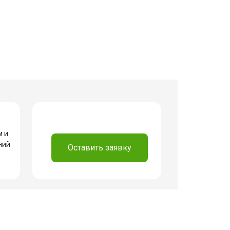
⠀
м и
ний
Оставить заявку