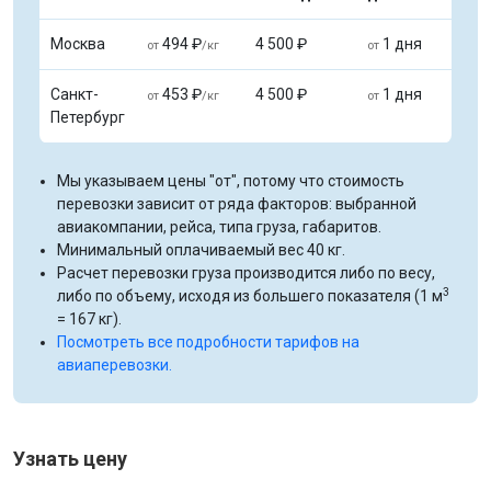
Москва
494 ₽
4 500 ₽
1 дня
от
/кг
от
Санкт-
453 ₽
4 500 ₽
1 дня
от
/кг
от
Петербург
Мы указываем цены "от", потому что стоимость
перевозки зависит от ряда факторов: выбранной
авиакомпании, рейса, типа груза, габаритов.
Минимальный оплачиваемый вес 40 кг.
Расчет перевозки груза производится либо по весу,
3
либо по объему, исходя из большего показателя (1 м
= 167 кг).
Посмотреть все подробности тарифов на
авиаперевозки.
Узнать цену