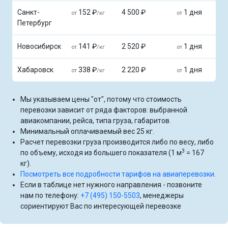
Санкт-
152 ₽
4 500 ₽
1 дня
от
/кг
от
Петербург
Новосибирск
141 ₽
2 520 ₽
1 дня
от
/кг
от
Хабаровск
338 ₽
2 220 ₽
1 дня
от
/кг
от
Мы указываем цены "от", потому что стоимость
перевозки зависит от ряда факторов: выбранной
авиакомпании, рейса, типа груза, габаритов.
Минимальный оплачиваемый вес 25 кг.
Расчет перевозки груза производится либо по весу, либо
3
по объему, исходя из большего показателя (1 м
= 167
кг).
Посмотреть все подробности тарифов на авиаперевозки.
Если в таблице нет нужного направления - позвоните
нам по телефону:
+7 (495) 150-5503
, менеджеры
сориентируют Вас по интересующей перевозке