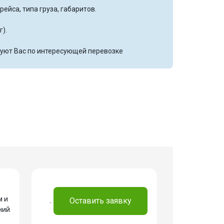
ейса, типа груза, габаритов.
г).
уют Вас по интересующей перевозке
м и
.
Оставить заявку
ний