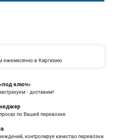
м ежемесячно в Киргизию
 «под ключ»
застрахуем - доставим!
енеджер
росах по Вашей перевозке
за
реждений, контролируя качество перевозки