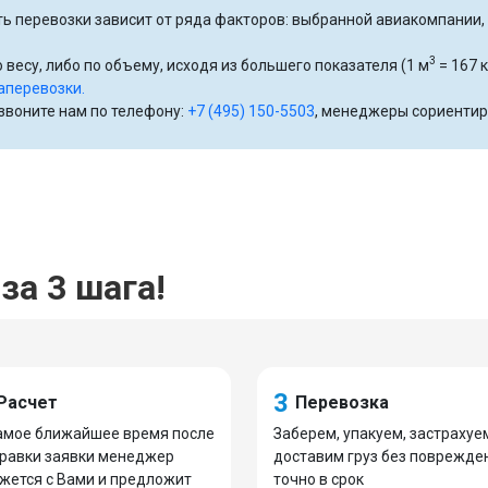
ь перевозки зависит от ряда факторов: выбранной авиакомпании, р
3
 весу, либо по объему, исходя из большего показателя (1 м
= 167 к
аперевозки.
озвоните нам по телефону:
+7 (495) 150-5503
, менеджеры сориентир
за 3 шага!
3
Расчет
Перевозка
амое ближайшее время после
Заберем, упакуем, застрахуе
равки заявки менеджер
доставим груз без поврежде
жется с Вами и предложит
точно в срок