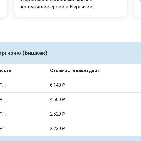
кратчайшие сроки в Киргизию.
иргизию (Бишкек)
мость
Стоимость накладной
₽
6 140 ₽
/кг
₽
4 500 ₽
/кг
₽
2 520 ₽
/кг
₽
2 220 ₽
/кг