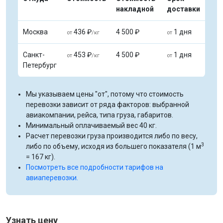
накладной
доставки
Москва
436 ₽
4 500 ₽
1 дня
от
/кг
от
Санкт-
453 ₽
4 500 ₽
1 дня
от
/кг
от
Петербург
Мы указываем цены "от", потому что стоимость
перевозки зависит от ряда факторов: выбранной
авиакомпании, рейса, типа груза, габаритов.
Минимальный оплачиваемый вес 40 кг.
Расчет перевозки груза производится либо по весу,
3
либо по объему, исходя из большего показателя (1 м
= 167 кг).
Посмотреть все подробности тарифов на
авиаперевозки.
Узнать цену