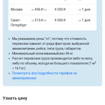
Москва
436 ₽
4 500 ₽
1 дня
от
/кг
от
Санкт-
513 ₽
4 500 ₽
1 дня
от
/кг
от
Петербург
Мы указываем цены "от", потому что стоимость
перевозки зависит от ряда факторов: выбранной
авиакомпании, рейса, типа груза, габаритов.
Минимальный оплачиваемый вес 40 кг.
Расчет перевозки груза производится либо по весу,
3
либо по объему, исходя из большего показателя (1 м
= 167 кг).
Посмотреть все подробности тарифов на
авиаперевозки.
Узнать цену